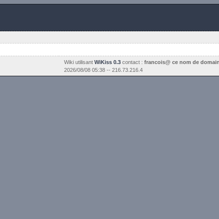
Wiki utilisant
WiKiss 0.3
contact :
francois@ ce nom de domai
2026/08/08 05:38 -- 216.73.216.4